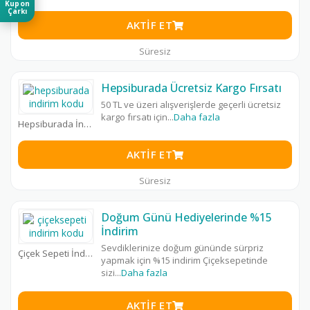
Kupon
Çarkı
AKTIF ET
Süresiz
Hepsiburada Ücretsiz Kargo Fırsatı
50 TL ve üzeri alışverişlerde geçerli ücretsiz
kargo fırsatı için
...
Daha fazla
Hepsiburada İndirim Kodu
AKTIF ET
Süresiz
Doğum Günü Hediyelerinde %15
İndirim
Sevdiklerinize doğum gününde sürpriz
Çiçek Sepeti İndirim Kodu
yapmak için %15 indirim Çiçeksepetinde
sizi
...
Daha fazla
AKTIF ET