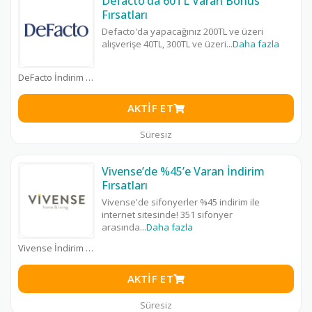
Defacto’da 60TL Varan Bonus
Fırsatları
Defacto'da yapacağınız 200TL ve üzeri
alışverişe 40TL, 300TL ve üzeri
...
Daha fazla
DeFacto İndirim Kodu
AKTIF ET
Süresiz
Vivense’de %45’e Varan İndirim
Fırsatları
Vivense'de sifonyerler %45 indirim ile
internet sitesinde! 351 sifonyer
arasında
...
Daha fazla
Vivense İndirim Kodu
AKTIF ET
Süresiz