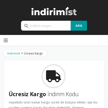
ARA
Skip
to
content
>
İndirimist
Ücresiz Kargo
Ücresiz Kargo
İndirim Kodu
Sepetteki ürün kadar kargo ücreti de bütçeyi etkiler; işte bu
yüzden ücretsiz kargo fırsatları değerlidir.
Vivense
,