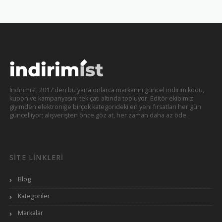
İndirimist, 2017'den bu yana onlarca markanın güncel indirim kodu,
kupon ve kampanyasını tek çatı altında topluyor. Editör ekibimiz
giyimden elektroniğe birçok kategorideki en yeni fırsatları her gün
güncelliyor; alışverişten önce göz at, her zaman daha az öde.
SITE LINKLERI
Blog
Kategoriler
Markalar