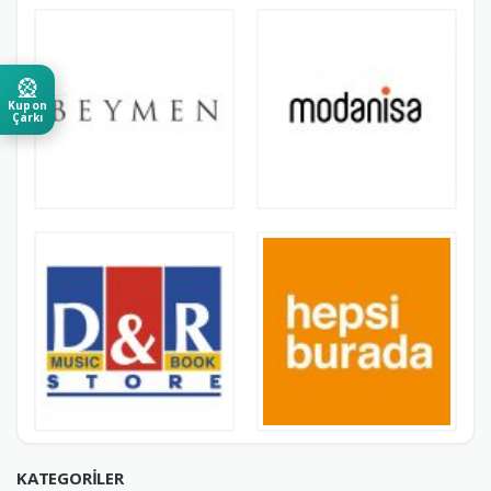
🎡
Kupon
Çarkı
KATEGORILER