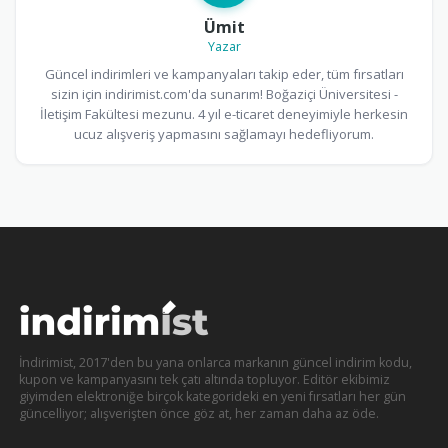
Ümit
Yazar
Güncel indirimleri ve kampanyaları takip eder, tüm fırsatları
sizin için indirimist.com'da sunarım! Boğaziçi Üniversitesi -
İletişim Fakültesi mezunu. 4 yıl e-ticaret deneyimiyle herkesin
ucuz alışveriş yapmasını sağlamayı hedefliyorum.
İndirimist, 2017'den bu yana onlarca markanın güncel indirim kodu,
kupon ve kampanyasını tek çatı altında topluyor. Editör ekibimiz
giyimden elektroniğe birçok kategorideki en yeni fırsatları her gün
güncelliyor; alışverişten önce göz at, her zaman daha az öde.