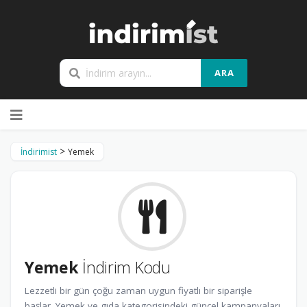
ARA
Skip
to
content
>
İndirimist
Yemek
Yemek
İndirim Kodu
Lezzetli bir gün çoğu zaman uygun fiyatlı bir siparişle
başlar. Yemek ve gıda kategorisindeki güncel kampanyaları