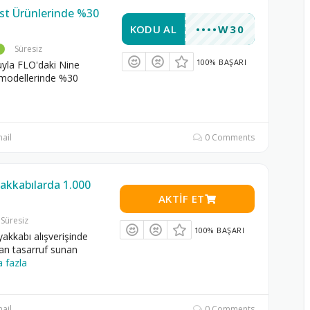
st Ürünlerinde %30
KODU AL
••••W30
Süresiz
100% BAŞARI
la FLO'daki Nine
modellerinde %30
ail
0 Comments
yakkabılarda 1.000
AKTIF ET
Süresiz
100% BAŞARI
yakkabı alışverişinde
an tasarruf sunan
 fazla
ail
0 Comments