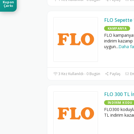
Kupon
Çarkı
FLO Sepette 
KAMPANYA
FLO kampanyası
indirim kazanıp 
uygun
...
Daha fa
3 Kez Kullanıldı - 0 Bugün
Paylaş
Em
FLO 300 TL İ
İNDIRIM KODU
FLO300 koduyl
TL indirim kaza