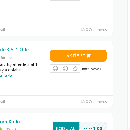
ail
0 Comments
de 3 Al 1 Öde
AKTIF ET
Süresiz
z tişörtlerde 3 al 1
100% BAŞARI
yla dolabını
a fazla
ail
0 Comments
irim Kodu
KODU AL
••••T30
Süresiz