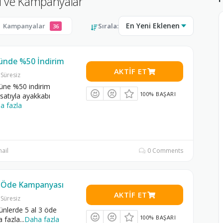
du ve Kampanyalar
Kampanyalar
Sırala:
36
ründe %50 İndirim
AKTIF ET
Süresiz
rüne %50 indirim
100% BAŞARI
rsatıyla ayakkabı
a fazla
ail
0 Comments
3 Öde Kampanyası
AKTIF ET
Süresiz
rünlerde 5 al 3 öde
100% BAŞARI
a fazla
...
Daha fazla