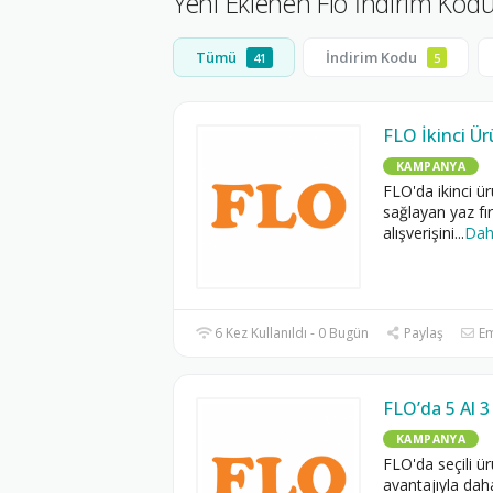
Yeni Eklenen Flo İndirim Ko
Tümü
İndirim Kodu
41
5
FLO İkinci Ü
KAMPANYA
FLO'da ikinci ü
sağlayan yaz fı
alışverişini
...
Dah
6 Kez Kullanıldı - 0 Bugün
Paylaş
Em
FLO’da 5 Al 
KAMPANYA
FLO'da seçili ü
avantajıyla dah