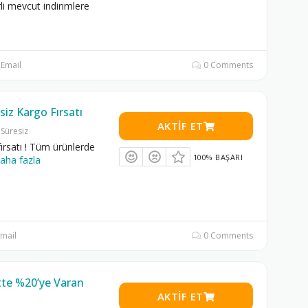
li mevcut indirimlere
Email
0 Comments
siz Kargo Fırsatı
AKTIF ET
Süresiz
fırsatı ! Tüm ürünlerde
100% BAŞARI
aha fazla
mail
0 Comments
tte %20’ye Varan
AKTIF ET