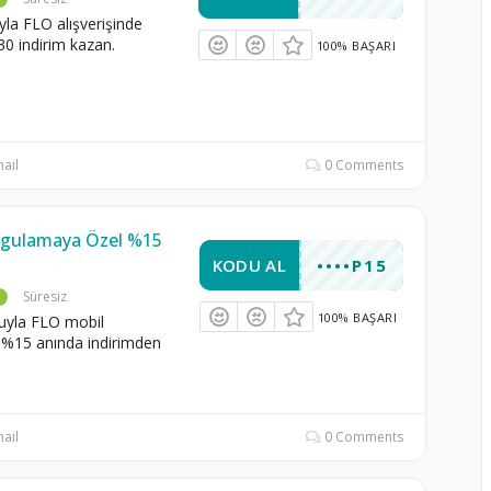
la FLO alışverişinde
0 indirim kazan.
100% BAŞARI
ail
0 Comments
ygulamaya Özel %15
KODU AL
••••P15
Süresiz
100% BAŞARI
yla FLO mobil
%15 anında indirimden
ail
0 Comments