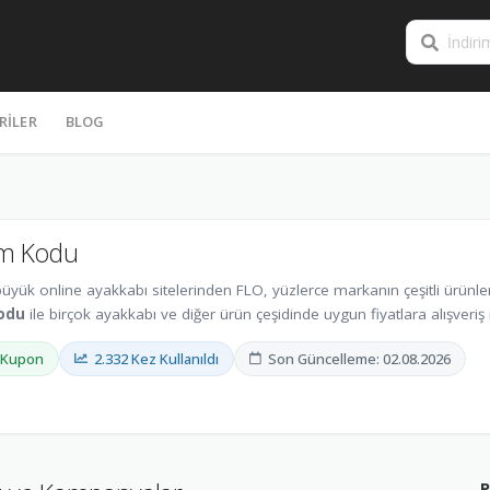
RILER
BLOG
im Kodu
büyük online ayakkabı sitelerinden FLO, yüzlerce markanın çeşitli ürünle
kodu
ile birçok ayakkabı ve diğer ürün çeşidinde uygun fiyatlara alışveri
 Kupon
2.332 Kez Kullanıldı
Son Güncelleme: 02.08.2026