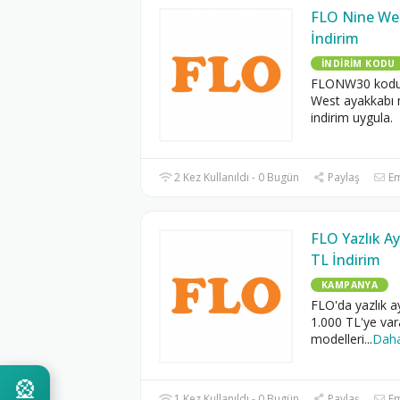
FLO Nine We
İndirim
İNDIRIM KODU
FLONW30 koduy
West ayakkabı 
indirim uygula.
2 Kez Kullanıldı - 0 Bugün
Paylaş
Em
FLO Yazlık A
TL İndirim
KAMPANYA
FLO'da yazlık a
1.000 TL'ye var
modelleri
...
Daha
🎡
1 Kez Kullanıldı - 0 Bugün
Paylaş
Em