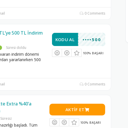
ail
0 Comments
TL’ye 500 TL İndirim
KODU AL
••••500
Süresi doldu
100% BAŞARI
varan indirim dönemi
ardan yararlanırken 500
ail
0 Comments
tte Extra %40’a
AKTIF ET
m
Süresiz
100% BAŞARI
hazırlığı başladı. Tüm