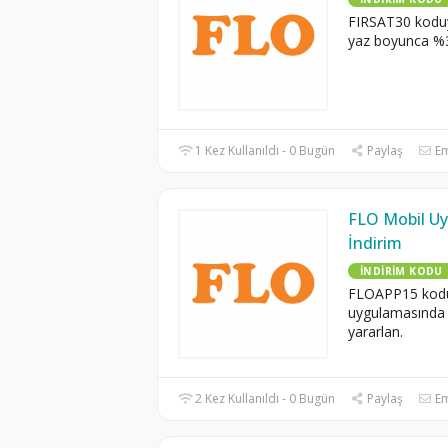
FIRSAT30 koduy
yaz boyunca %3
1 Kez Kullanıldı - 0 Bugün
Paylaş
Em
FLO Mobil U
İndirim
İNDIRIM KODU
FLOAPP15 kodu
uygulamasında 
yararlan.
2 Kez Kullanıldı - 0 Bugün
Paylaş
Em