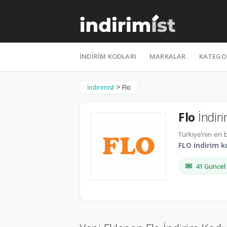
Skip
to
İNDIRIM KODLARI
MARKALAR
KATEGO
content
>
İndirimist
Flo
Flo
İndir
Türkiye’nin en 
FLO indirim 
41 Güncel