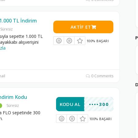
1.000 TL İndirim
AKTIF ET
Süresiz
yla sepette 1.000 TL
P
100% BAŞARI
ayakkabı alışverişini
zla
ail
0 Comments
ndirim Kodu
KODU AL
••••300
Süresiz
a FLO sepetinde 300
n.
100% BAŞARI