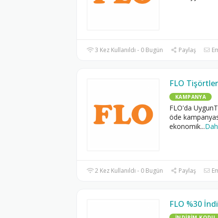
3 Kez Kullanıldı - 0 Bugün
Paylaş
Em
FLO Tişörtler
KAMPANYA
FLO'da UygunTar
öde kampanyası
ekonomik
...
Dah
2 Kez Kullanıldı - 0 Bugün
Paylaş
Em
FLO %30 İnd
İNDIRIM KODU