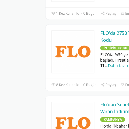
1 Kez Kullanıldı - 0 Bugün
Paylaş
Em
FLO’da 2750 
Kodu
İNDIRIM KODU
FLO'da %50'ye 
başladı. Fırsatl
TL
...
Daha fazla
8 Kez Kullanıldı - 0 Bugün
Paylaş
Em
Flo’dan Sepe
Varan İndiri
KAMPANYA
Flo'da ilkbahar 