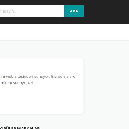
ARA
rini web sitesinden sunuyor. Biz de sizlere
ş imkanı sunuyoruz!
POPÜLER MARKALAR