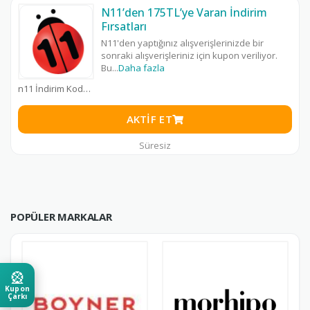
N11’den 175TL’ye Varan İndirim
Fırsatları
N11'den yaptığınız alışverişlerinizde bir
sonraki alışverişleriniz için kupon veriliyor.
Bu
...
Daha fazla
n11 İndirim Kodu
AKTIF ET
Süresiz
POPÜLER MARKALAR
🎡
Kupon
Çarkı