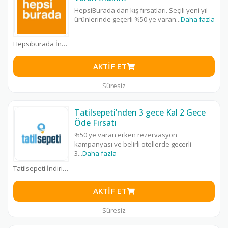
HepsiBurada'dan kış fırsatları. Seçili yeni yıl
ürünlerinde geçerli %50'ye varan
...
Daha fazla
Hepsiburada İndirim Kodu
AKTIF ET
Süresiz
Tatilsepeti’nden 3 gece Kal 2 Gece
Öde Fırsatı
%50'ye varan erken rezervasyon
kampanyası ve belirli otellerde geçerli
3
...
Daha fazla
Tatilsepeti İndirim Kodu
AKTIF ET
Süresiz