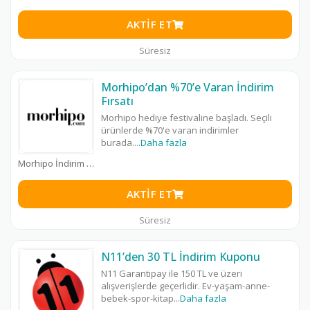
AKTIF ET
Süresiz
Morhipo’dan %70’e Varan İndirim
Fırsatı
Morhipo hediye festivaline başladı. Seçili
ürünlerde %70'e varan indirimler
burada.
...
Daha fazla
Morhipo İndirim Kodu
AKTIF ET
Süresiz
N11’den 30 TL İndirim Kuponu
N11 Garantipay ile 150 TL ve üzeri
alışverişlerde geçerlidir. Ev-yaşam-anne-
bebek-spor-kitap
...
Daha fazla