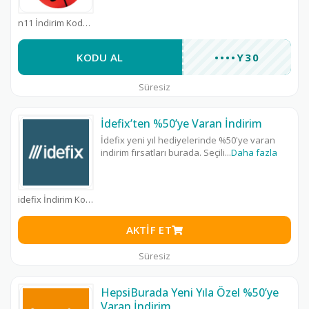
n11 İndirim Kodu
KODU AL
••••Y30
Süresiz
İdefix’ten %50’ye Varan İndirim
İdefix yeni yıl hediyelerinde %50'ye varan
indirim fırsatları burada. Seçili
...
Daha fazla
idefix İndirim Kodu
AKTIF ET
Süresiz
HepsiBurada Yeni Yıla Özel %50’ye
Varan İndirim