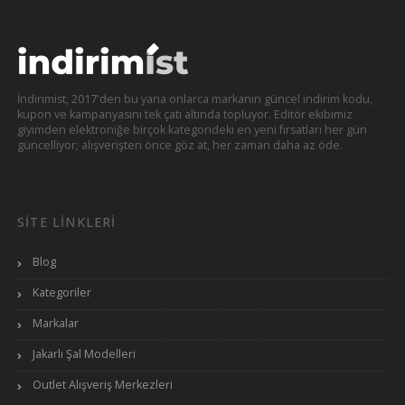
İndirimist, 2017'den bu yana onlarca markanın güncel indirim kodu,
kupon ve kampanyasını tek çatı altında topluyor. Editör ekibimiz
giyimden elektroniğe birçok kategorideki en yeni fırsatları her gün
güncelliyor; alışverişten önce göz at, her zaman daha az öde.
SITE LINKLERI
Blog
Kategoriler
Markalar
Jakarlı Şal Modelleri
Outlet Alışveriş Merkezleri