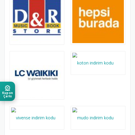
🎡
Kupon
Çarkı