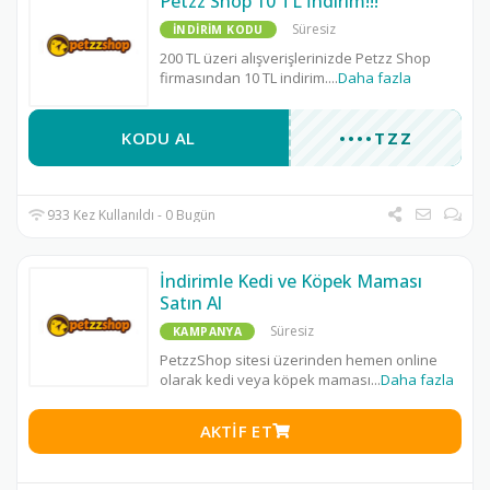
Petzz Shop 10 TL İndirim!!!
Süresiz
İNDIRIM KODU
200 TL üzeri alışverişlerinizde Petzz Shop
firmasından 10 TL indirim.
...
Daha fazla
KODU AL
••••TZZ
933 Kez Kullanıldı - 0 Bugün
İndirimle Kedi ve Köpek Maması
Satın Al
Süresiz
KAMPANYA
PetzzShop sitesi üzerinden hemen online
olarak kedi veya köpek maması
...
Daha fazla
AKTIF ET