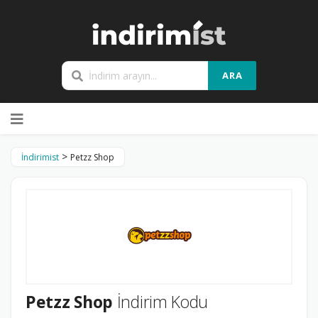
ARA
Skip
to
content
>
İndirimist
Petzz Shop
Petzz Shop
İndirim Kodu