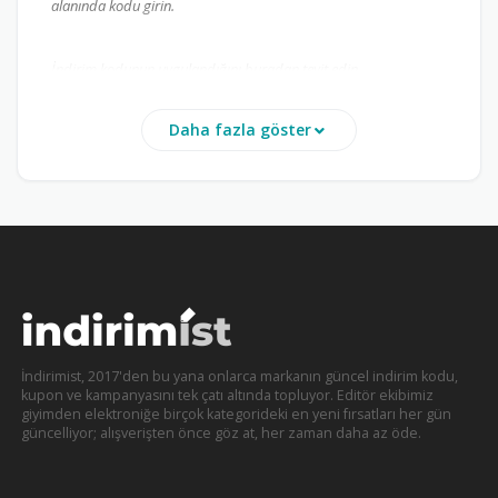
alanında kodu girin.
İndirim kodunun uygulandığını buradan teyit edin.
Petzzshop
tarafından oluşturulan ve kampanyayla
Daha fazla göster
sunulan indirim kodları sitemizde güncel şekilde
paylaşılmaktadır. İndirim kodunuzu yukarıdaki
görselde anlatıldığı şekilde kolay bir şekilde
kullanabilirsiniz. Aynı zamanda aşağıdaki adımları
okuyarak da Petzzshop indirim kodunuzu alışveriş
esnasında kullanabilirsiniz;
Petzzshop.com
sitesine giriş yapın.
İndirimist, 2017'den bu yana onlarca markanın güncel indirim kodu,
Satın almak istediğiniz ürünü sepete ekleyin.
kupon ve kampanyasını tek çatı altında topluyor. Editör ekibimiz
Sepet ekranındaki ”
Hediye Çekleri
” kısmına
giyimden elektroniğe birçok kategorideki en yeni fırsatları her gün
güncelliyor; alışverişten önce göz at, her zaman daha az öde.
elinizdeki indirim kodunu girin.
Kodu eksiksiz girdikten sonra ”
Ekle
” butonuna
tıklayın.