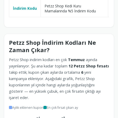
Petzz Shop Kedi Kuru
İndirim Kodu
16
Mamalarında %5 İndirim Kodu
Petzz Shop İndirim Kodları Ne
Zaman Çıkar?
Petzz Shop indirim kodları en çok
Temmuz
ayında
yayınlanıyor. Şu ana kadar toplam
12 Petzz Shop fırsatı
takip ettik; kupon çıkan aylarda ortalama
6
yeni
kampanya ekleniyor. Aşağıdaki grafik, Petzz Shop
kuponlarının yıl içinde hangi aylarda yoğunlaştığını
gösterir — en yüksek çubuk, en çok fırsatın çıktığı ayı
işaret eder.
Aylık eklenen kupon
En çok fırsat çıkan ay
+4
+8