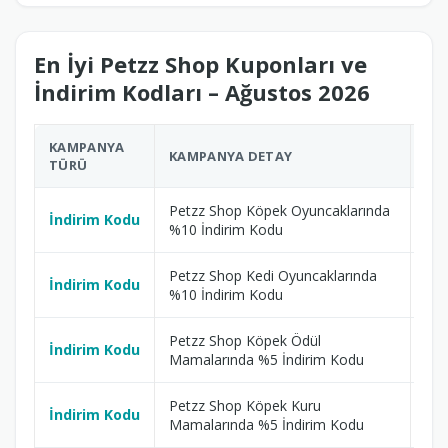
En İyi Petzz Shop Kuponları ve
İndirim Kodları – Ağustos 2026
KAMPANYA
KAMPANYA DETAY
EK
TÜRÜ
Petzz Shop Köpek Oyuncaklarında
İndirim Kodu
16
%10 İndirim Kodu
Petzz Shop Kedi Oyuncaklarında
İndirim Kodu
16
%10 İndirim Kodu
Petzz Shop Köpek Ödül
İndirim Kodu
16
Mamalarında %5 İndirim Kodu
Petzz Shop Köpek Kuru
İndirim Kodu
16
Mamalarında %5 İndirim Kodu