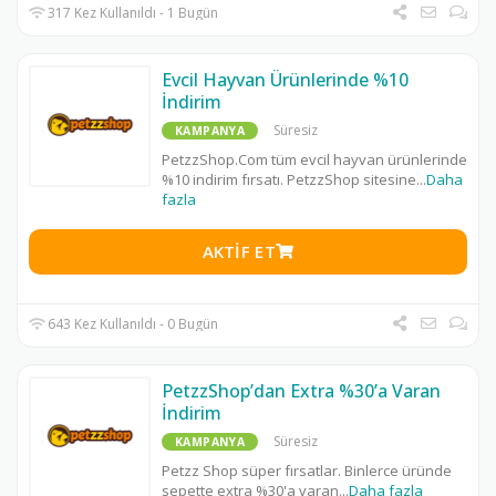
317 Kez Kullanıldı - 1 Bugün
Evcil Hayvan Ürünlerinde %10
İndirim
Süresiz
KAMPANYA
PetzzShop.Com tüm evcil hayvan ürünlerinde
%10 indirim fırsatı. PetzzShop sitesine
...
Daha
fazla
AKTIF ET
643 Kez Kullanıldı - 0 Bugün
PetzzShop’dan Extra %30’a Varan
İndirim
Süresiz
KAMPANYA
Petzz Shop süper fırsatlar. Binlerce üründe
sepette extra %30'a varan
...
Daha fazla