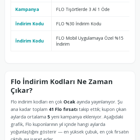
Kampanya
FLO Tişörtlerde 3 Al 1 Öde
02
İndirim Kodu
FLO %30 İndirim Kodu
02
FLO Mobil Uygulamaya Özel %15
İndirim Kodu
02
İndirim
Flo İndirim Kodları Ne Zaman
Çıkar?
Flo indirim kodları en çok
Ocak
ayında yayınlanıyor. Şu
ana kadar toplam
41 Flo fırsatı
takip ettik; kupon çıkan
aylarda ortalama
5
yeni kampanya ekleniyor. Aşağıdaki
grafik, Flo kuponlarının yıl içinde hangi aylarda
yoğunlaştığını gösterir — en yüksek çubuk, en çok fırsatın
çıktığı ayı işaret eder.