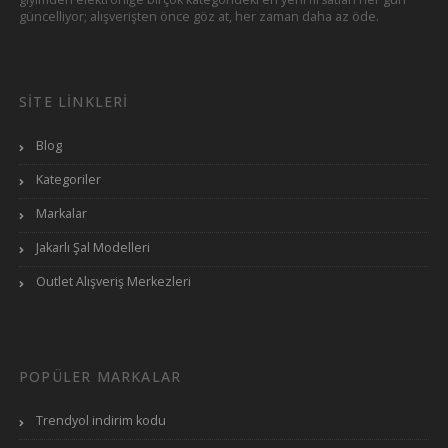
kazanabilirsiniz.
güncelliyor; alışverişten önce göz at, her zaman daha az öde.
SITE LINKLERI
FLO ayakkabı garanti süresi ne kadar?
Blog
Resmi olarak teslim tarihinden itibaren 2
Kategoriler
yıldır.
Markalar
Jakarlı Şal Modelleri
Outlet Alışveriş Merkezleri
FLO garaj günleri ne zaman?
Çeşitli indirimlerin sunulduğu Garaj Günleri
indirimine sayfamızdan ulaşıp hemen
POPÜLER MARKALAR
alışveriş yapabilirsiniz. Garaj Günleri’nde
daha yüksek oranlar Ekim ve Kasım
Trendyol indirim kodu
aylarında gerçekleşiyor.