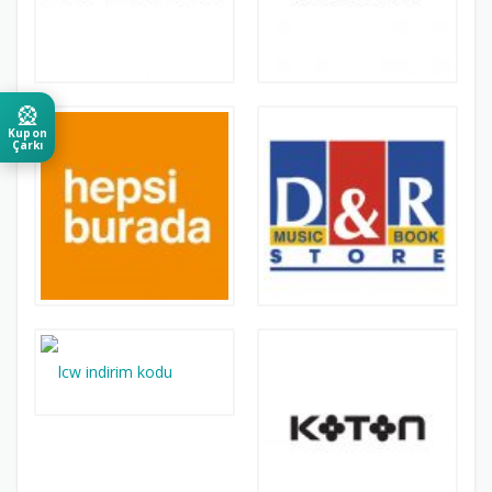
🎡
Kupon
Çarkı