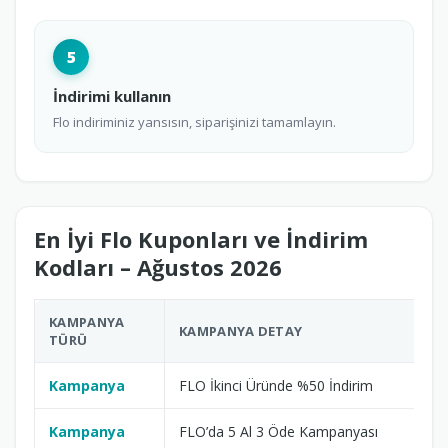
5
İndirimi kullanın
Flo indiriminiz yansısın, siparişinizi tamamlayın.
En İyi Flo Kuponları ve İndirim
Kodları – Ağustos 2026
KAMPANYA
EK
KAMPANYA DETAY
TÜRÜ
TA
Kampanya
FLO İkinci Üründe %50 İndirim
02
Kampanya
FLO’da 5 Al 3 Öde Kampanyası
02