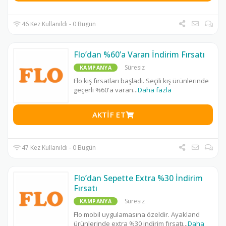
46 Kez Kullanıldı - 0 Bugün
Flo’dan %60’a Varan İndirim Fırsatı
Süresiz
KAMPANYA
Flo kış fırsatları başladı. Seçili kış ürünlerinde
geçerli %60'a varan
...
Daha fazla
AKTIF ET
47 Kez Kullanıldı - 0 Bugün
Flo’dan Sepette Extra %30 İndirim
Fırsatı
Süresiz
KAMPANYA
Flo mobil uygulamasına özeldir. Ayakland
ürünlerinde extra %30 indirim fırsatı
...
Daha