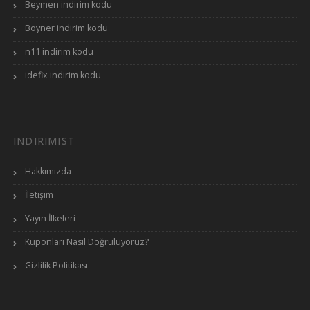
Beymen indirim kodu
Boyner indirim kodu
n11 indirim kodu
FLO 30 TL hediye çeki nasıl kullanılır?
idefix indirim kodu
FLO, çeşitli dönemlerde yeni üyelere
fırsatlar düzenler. Üye olduktan sonra
alışverişinizi tamamlayıp sepet aşamasında
INDIRIMIST
kodu yapıştırarak indirimi aktif edebilirsiniz.
Hakkımızda
İletişim
Yayın İlkeleri
Kuponları Nasıl Doğruluyoruz?
Gizlilik Politikası