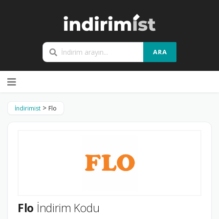
ARA
Skip
to
content
>
İndirimist
Flo
Flo
İndirim Kodu