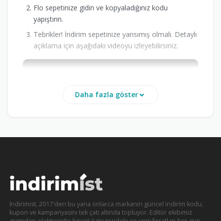
Flo sepetinize gidin ve kopyaladığınız kodu
yapıştırın.
Tebrikler! İndirim sepetinize yansımış olmalı. Detaylı
açıklama için aşağıdaki videoyu izleyebilirsiniz.
Daha fazla göster
FLO 1 alana 1 bedava nasıl yapılır?
Sayfamızda bulunan 1 alana 1 bedava
kampanyasını aktif ederek seçili ürünlerden
İndirimist, 2017'den bu yana onlarca markanın güncel indirim kodu,
kupon ve kampanyasını tek çatı altında topluyor. Editör ekibimiz
alışveriş yapıp 1 çift ayakkabı bedava
giyimden elektroniğe birçok kategorideki en yeni fırsatları her gün