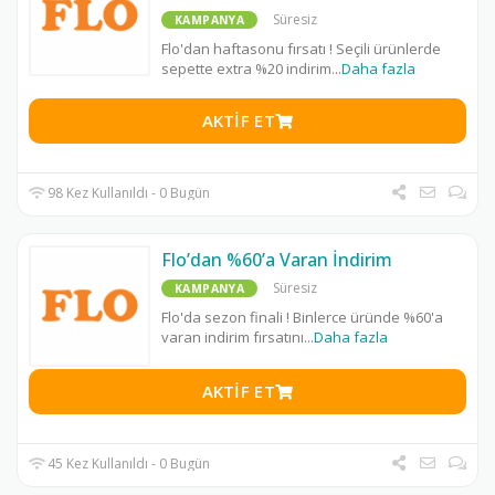
Süresiz
KAMPANYA
Flo'dan haftasonu fırsatı ! Seçili ürünlerde
sepette extra %20 indirim
...
Daha fazla
AKTIF ET
98 Kez Kullanıldı - 0 Bugün
Flo’dan %60’a Varan İndirim
Süresiz
KAMPANYA
Flo'da sezon finali ! Binlerce üründe %60'a
varan indirim fırsatını
...
Daha fazla
AKTIF ET
45 Kez Kullanıldı - 0 Bugün