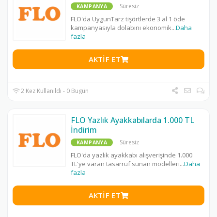
Süresiz
KAMPANYA
FLO'da UygunTarz tişörtlerde 3 al 1 öde
kampanyasıyla dolabını ekonomik
...
Daha
fazla
AKTIF ET
2 Kez Kullanıldı - 0 Bugün
FLO Yazlık Ayakkabılarda 1.000 TL
İndirim
Süresiz
KAMPANYA
FLO'da yazlık ayakkabı alışverişinde 1.000
TL'ye varan tasarruf sunan modelleri
...
Daha
fazla
AKTIF ET