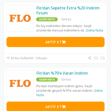
Flo’dan Sepette Extra %20 İndirim
Fırsatı
Süresiz
KAMPANYA
Flo kış indirimleri devam ediyor. Seçili
ürünlerde mevcut indirimlere ek
...
Daha fazla
AKTIF ET
43 Kez Kullanıldı - 0 Bugün
Flo’dan %70’e Varan İndirim
Süresiz
KAMPANYA
Flo'dan muhteşem indirim günü. Seçili
ürünlerde geçerli %70'e varan indirim
...
Daha
fazla
AKTIF ET