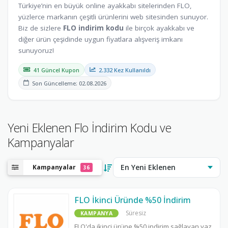
Türkiye’nin en büyük online ayakkabı sitelerinden FLO,
yüzlerce markanın çeşitli ürünlerini web sitesinden sunuyor.
Biz de sizlere
FLO indirim kodu
ile birçok ayakkabı ve
diğer ürün çeşidinde uygun fiyatlara alışveriş imkanı
sunuyoruz!
41 Güncel Kupon
2.332 Kez Kullanıldı
Son Güncelleme: 02.08.2026
Yeni Eklenen Flo İndirim Kodu ve
Kampanyalar
Kampanyalar
36
FLO İkinci Üründe %50 İndirim
Süresiz
KAMPANYA
FLO'da ikinci ürüne %50 indirim sağlayan yaz