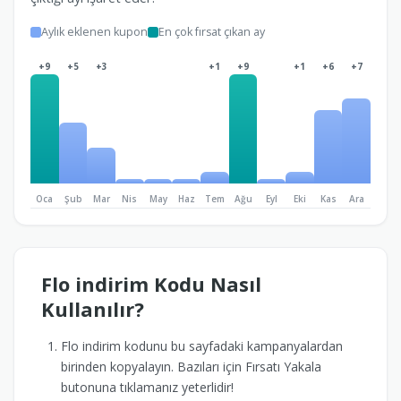
Aylık eklenen kupon
En çok fırsat çıkan ay
+9
+5
+3
+1
+9
+1
+6
+7
Oca
Şub
Mar
Nis
May
Haz
Tem
Ağu
Eyl
Eki
Kas
Ara
Flo indirim Kodu Nasıl
Kullanılır?
Flo indirim kodunu bu sayfadaki kampanyalardan
birinden kopyalayın. Bazıları için Fırsatı Yakala
butonuna tıklamanız yeterlidir!