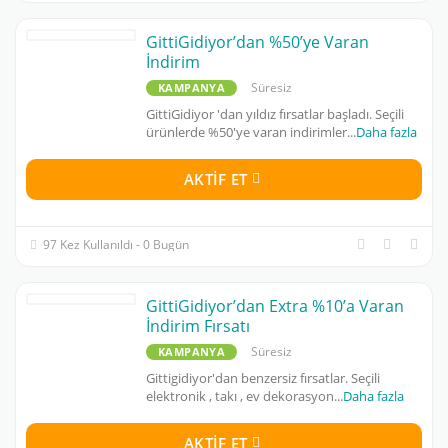
GittiGidiyor’dan %50’ye Varan
İndirim
Süresiz
KAMPANYA
GittiGidiyor 'dan yıldız fırsatlar başladı. Seçili
ürünlerde %50'ye varan indirimler
...
Daha fazla
AKTIF ET
97 Kez Kullanıldı - 0 Bugün
GittiGidiyor’dan Extra %10’a Varan
İndirim Fırsatı
Süresiz
KAMPANYA
Gittigidiyor'dan benzersiz fırsatlar. Seçili
elektronik , takı , ev dekorasyon
...
Daha fazla
AKTIF ET