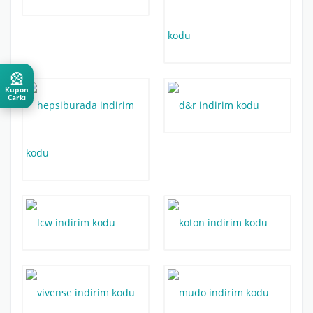
🎡
Kupon
Çarkı