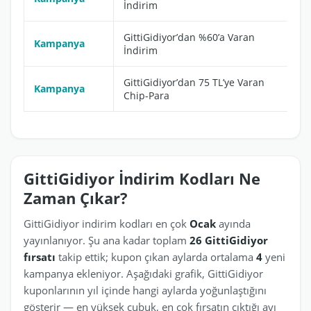
İndirim
GittiGidiyor’dan %60’a Varan
Kampanya
İndirim
GittiGidiyor’dan 75 TL’ye Varan
Kampanya
Chip-Para
GittiGidiyor İndirim Kodları Ne
Zaman Çıkar?
GittiGidiyor indirim kodları en çok
Ocak
ayında
yayınlanıyor. Şu ana kadar toplam
26 GittiGidiyor
fırsatı
takip ettik; kupon çıkan aylarda ortalama
4
yeni
kampanya ekleniyor. Aşağıdaki grafik, GittiGidiyor
kuponlarının yıl içinde hangi aylarda yoğunlaştığını
gösterir — en yüksek çubuk, en çok fırsatın çıktığı ayı