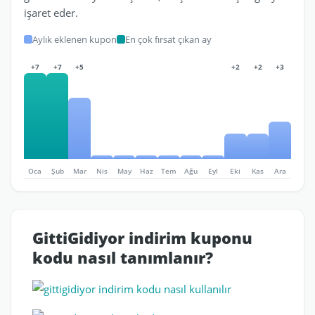
işaret eder.
Aylık eklenen kupon
En çok fırsat çıkan ay
+7
+7
+5
+2
+2
+3
Oca
Şub
Mar
Nis
May
Haz
Tem
Ağu
Eyl
Eki
Kas
Ara
GittiGidiyor indirim kuponu
kodu nasıl tanımlanır?