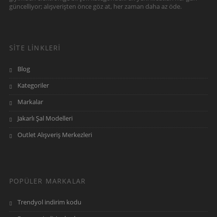
anlaşmalı firmalar tarafından tedarik ettiğiniz bu
güncelliyor; alışverişten önce göz at, her zaman daha az öde.
indirim kupon kodunu alışverişinizi
sonlandırdığınız sırada gösterilen ilgili haneye
yazmanız yeterlidir.
SITE LINKLERI
Blog
GittiGidiyor VIP kodu nasıl alınır?
Kategoriler
Markalar
Yardım menüsünden Müşteri Hizmetleri
butonuna tıklayarak alınabilir. Karşılaşılan
Jakarlı Şal Modelleri
ekranda Bizi Arayın butonunda çıkan
Outlet Alışveriş Merkezleri
numarayı arayarak hemen 4 haneli VIP
kodunuzu alabilirsiniz. Kodun süresi 15
dakikadır.
POPÜLER MARKALAR
Trendyol indirim kodu
GittiGidiyor hangi kargo ile çalışıyor?