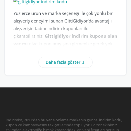
Yüzlerce ürün ve marka seçeneği ile çok yönlü bir
alışveriş deneyimi sunan GittiGidiyor’da avantajlı
alışverişin tadını indirim kuponları ile
çıkarabilirsiniz.
Gittigidiyor indirim kuponu olan
var mı
diye kupon arayışına girmenize gerek yok.
GittiGidiyor, belirli dönemlerde belirli kullanıcı
gruplarına ya da tüm kullanıcılarını indirim
Daha fazla göster
kuponları sunuyor. Kuponunuz seçtikten ve
G
ittiGidiyor indirim kuponu kodu tanımlama
işleminizi gerçekleştirdikten sonra, ödeme
yapacağınız toplam tutardan belirli bir oranda
indirim kazanarak alışverişinizi
gerçekleştiriyorsunuz. GittiGidiyor indirim
kuponlarını kullanmak oldukça basittir. Alışverişiniz
için
GittiGidiyor 200 tl indirim kuponu
İndirimist, 2017'den bu yana onlarca markanın güncel indirim kodu,
kupon ve kampanyasını tek çatı altında topluyor. Editör ekibimiz
seçtiğinizde
internet üzerinden edindiğiniz ya da
giyimden elektroniğe birçok kategorideki en yeni fırsatları her gün