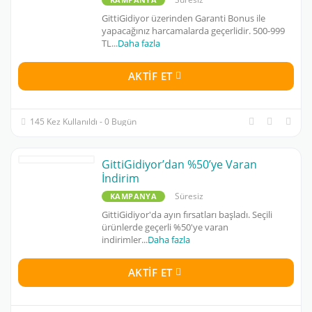
GittiGidiyor üzerinden Garanti Bonus ile
yapacağınız harcamalarda geçerlidir. 500-999
TL
...
Daha fazla
AKTIF ET
145 Kez Kullanıldı - 0 Bugün
GittiGidiyor’dan %50’ye Varan
İndirim
Süresiz
KAMPANYA
GittiGidiyor'da ayın fırsatları başladı. Seçili
ürünlerde geçerli %50'ye varan
indirimler
...
Daha fazla
AKTIF ET