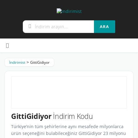
ARA
Skip
to
content
>
İndirimist
GittiGidiyor
GittiGidiyor
İndirim Kodu
Türkiye’nin tüm şehirlerine aynı mesafede milyonlarca
ürün seçeneğini bulabileceğiniz GittiGidiyor 23 milyonu