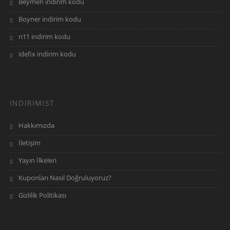
Beymen indirim kodu
Boyner indirim kodu
Aras Kargo, MNG Kargo ve PTT kargo ile
n11 indirim kodu
gönderim sağlanıyor.
idefix indirim kodu
GittiGidiyor nasıl alışveriş yapılır?
INDIRIMIST
GittiGidiyor’a üye olduktan sonra
Hakkımızda
aradığınız ürünü bulup sepetinize atın.
Daha sonra sepetinizde kredi kartınızla
İletişim
ödeme yaparak siparişinizi
Yayın İlkeleri
tamamlayabilirsiniz. Tanımladığınız adrese
Kuponları Nasıl Doğruluyoruz?
ürün kısa bir süre içinde ulaşacaktır.
Gizlilik Politikası